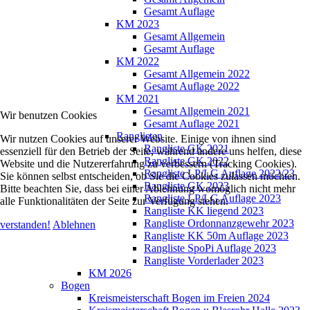
Gesamt Auflage
KM 2023
Gesamt Allgemein
Gesamt Auflage
KM 2022
Gesamt Allgemein 2022
Gesamt Auflage 2022
KM 2021
Gesamt Allgemein 2021
Wir benutzen Cookies
Gesamt Auflage 2021
Ranglisten
Wir nutzen Cookies auf unserer Website. Einige von ihnen sind
Rangliste GK 2021
essenziell für den Betrieb der Seite, während andere uns helfen, diese
Rangliste GK 2022
Website und die Nutzererfahrung zu verbessern (Tracking Cookies).
Rangliste LP/LG Auflage 2022/23
Sie können selbst entscheiden, ob Sie die Cookies zulassen möchten.
Rangliste GK 2023
Bitte beachten Sie, dass bei einer Ablehnung womöglich nicht mehr
Rangliste LP/LG Auflage 2023
alle Funktionalitäten der Seite zur Verfügung stehen.
Rangliste KK liegend 2023
Rangliste Ordonnanzgewehr 2023
verstanden!
Ablehnen
Rangliste KK 50m Auflage 2023
Rangliste SpoPi Auflage 2023
Rangliste Vorderlader 2023
KM 2026
Bogen
Kreismeisterschaft Bogen im Freien 2024